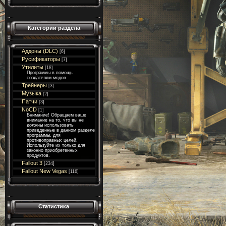
Категории раздела
Аддоны (DLC)
[6]
Русификаторы
[7]
Утилиты
[18]
Программы в помощь
создателям модов.
Трейнеры
[3]
Музыка
[2]
Патчи
[3]
NoCD
[1]
Внимание! Обращаем ваше
внимание на то, что вы не
должны использовать
приведенные в данном разделе
программы, для
противоправных целей.
Используйте их только для
законно приобретенных
продуктов.
Fallout 3
[234]
Fallout New Vegas
[116]
Статистика