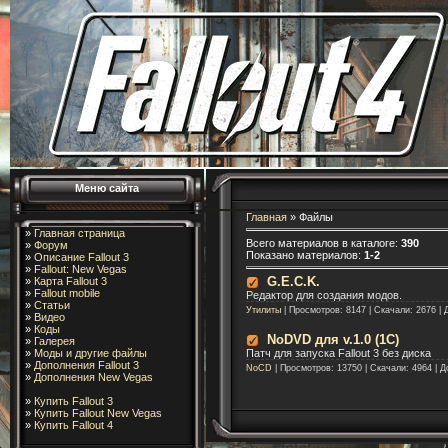
Меню сайта
Главная
»
Файлы
»
Главная страница
Всего материалов в каталоге
:
390
»
Форум
Показано материалов
:
1-2
»
Описание Fallout 3
»
Fallout: New Vegas
G.E.C.K.
»
Карта Fallout 3
»
Fallout mobile
Редактор для создания модов.
»
Статьи
Утилиты
| Просмотров: 8147 | Скачали: 2676 |
»
Видео
»
Коды
NoDVD для v.1.0 (1С)
»
Галерея
»
Моды и другие файлы
Патч для запуска Fallout 3 без диска
»
Дополнения Fallout 3
NoCD
| Просмотров: 13750 | Скачали: 4964 | 
»
Дополнения New Vegas
»
Купить Fallout 3
»
Купить Fallout New Vegas
»
Купить Fallout 4