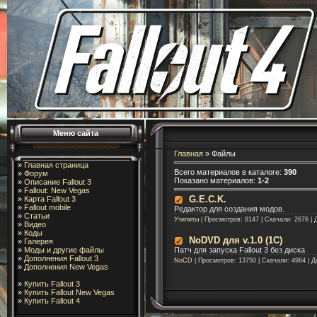
Меню сайта
Главная
»
Файлы
»
Главная страница
Всего материалов в каталоге
:
390
»
Форум
Показано материалов
:
1-2
»
Описание Fallout 3
»
Fallout: New Vegas
G.E.C.K.
»
Карта Fallout 3
»
Fallout mobile
Редактор для создания модов.
»
Статьи
Утилиты
| Просмотров: 8147 | Скачали: 2676 |
»
Видео
»
Коды
NoDVD для v.1.0 (1С)
»
Галерея
»
Моды и другие файлы
Патч для запуска Fallout 3 без диска
»
Дополнения Fallout 3
NoCD
| Просмотров: 13750 | Скачали: 4964 | 
»
Дополнения New Vegas
»
Купить Fallout 3
»
Купить Fallout New Vegas
»
Купить Fallout 4