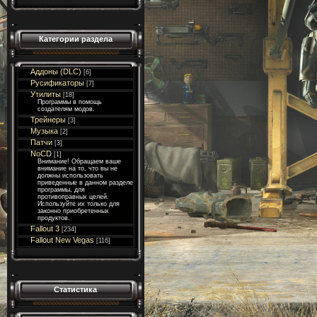
Категории раздела
Аддоны (DLC)
[6]
Русификаторы
[7]
Утилиты
[18]
Программы в помощь
создателям модов.
Трейнеры
[3]
Музыка
[2]
Патчи
[3]
NoCD
[1]
Внимание! Обращаем ваше
внимание на то, что вы не
должны использовать
приведенные в данном разделе
программы, для
противоправных целей.
Используйте их только для
законно приобретенных
продуктов.
Fallout 3
[234]
Fallout New Vegas
[116]
Статистика