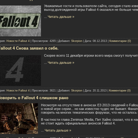
Уважаемые гости и пользователи сайта, сегодня стало изв
выход долгожданной игры Fallout 4 оказался не больше че
...
Читать дальше »
ория:
Новости Fallout 4
| Просмотров: 4265 | Добавил:
Skorpion
| Дата:
08.12.2013
|
Комментарии (0)
Fallout 4 Снова заявил о себе.
Скорее всего 11 декабря игроки всего мира смогут получить
...
Читать дальше »
ория:
Новости Fallout 4
| Просмотров: 3621 | Добавил:
Skorpion
| Дата:
20.11.2013
|
Комментарии (0)
Говорить о Fallout 4 слишком рано
Несмотря на отсутствие в анонсах Е3 2013 сведений о Fallo
о новой игре серии... но как известно чудес не бывает. Фан
говорить на многих тематических форумах, что не осталос
В частности глава Zenimax Media, Пит Хайнс сказал, что в н
не стоит ждать официальных анонсов Fallout 4.
...
Читать дальше »