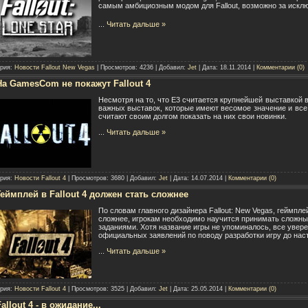
самым амбициозным модом для Fallout, возможно за искл
...
Читать дальше »
ория:
Новости Fallout New Vegas
| Просмотров: 4236 | Добавил:
Jet
| Дата:
18.11.2014
|
Комментарии (0)
На GamesCom не покажут Fallout 4
Несмотря на то, что E3 считается крупнейшей выставкой 
важных выставок, которые имеют весомое значение и все
считают своим долгом показать на них свои новинки.
...
Читать дальше »
ория:
Новости Fallout 4
| Просмотров: 3680 | Добавил:
Jet
| Дата:
14.07.2014
|
Комментарии (0)
Геймплей в Fallout 4 должен стать сложнее
По словам главного дизайнера Fallout: New Vegas, геймпле
сложнее, игрокам необходимо научится принимать сложны
заданиями. Хотя название игры не упоминалось, все уверены
официальных заявлений по поводу разработки игру до нас
...
Читать дальше »
ория:
Новости Fallout 4
| Просмотров: 3525 | Добавил:
Jet
| Дата:
25.05.2014
|
Комментарии (0)
Fallout 4 - в ожидание...