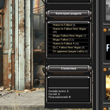
Категории раздела
Катег
Новости Fallout
[6]
Новости Fallout New Vegas
[20]
Моды Fallout New Vegas
[7]
Моды Fallout 2
[1]
Новости Fallout 4
[10]
DLC Fallout New Vegas
[9]
От администрации сайта
[4]
Катег
Статистика
Онлайн всего:
1
Гостей:
1
Пользователей:
0
Катег