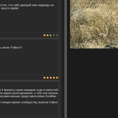
естно, что сайт дающий нам надежды на
м просто фейк!
 анонс Fallout 4.
ut 4 фанаты серии ожидали чуда и новостей
атов ждало разочарование, о чем они начали
ь незамечанным представителями ZeniMax.
астоящее время сообществу игроков Fallout