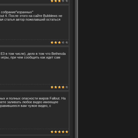
 собрание
"изранных"
ut 4. После этого на сайте Bubblews не
ная статья
автор пожелавший остаться
E3 в том числе), дело в том что Bethesda
 игры, при чем сообщить как идет сам
ых и полных опасности миров Fallout. На
ожете заливать любое видео имеющее
понравившееся вам чужое видео, с