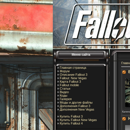
Меню сайта
Главн
»
Главная страница
»
Форум
»
Описание Fallout 3
»
Fallout: New Vegas
»
Карта Fallout 3
»
Fallout mobile
»
Статьи
»
Видео
»
Коды
»
Галерея
»
Моды и другие файлы
»
Дополнения Fallout 3
»
Дополнения New Vegas
Катег
»
Купить Fallout 3
»
Купить Fallout New Vegas
»
Купить Fallout 4