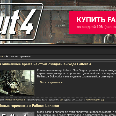
ая
» Архив материалов
В ближайшее время не стоит ожидать выхода Fallout 4
С момента выхода Fallout: New Vegas прошло 4 года, что 
серии повод ожидать скорого выхода новой части популяр
Bethesda Softworks свое видение сложившейся ситуации...
...
Читать дальше »
ория:
Новости Fallout 4
| Просмотров: 8530 | Добавил:
Jet
| Дата:
29.11.2014
|
Комментарии (0)
Новые горизонты с Fallout: Lonestar
Мод Fallout: Lonestar по сути является не просто модом, 
расширяющий Fallout: New Vegas, а самостоятельной игрой