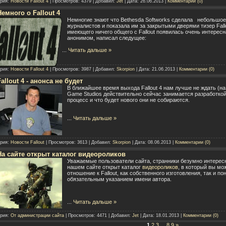
ория:
Новости Fallout 4
| Просмотров: 4379 | Добавил:
Jet
| Дата:
26.06.2013
|
Комментарии (0)
Немного о Fallout 4
Немногие знают что Bethesda Softworks сделала
небольшое
журналистов
и
показала им за закрытыми дверями тизер Fallo
имеющего ничего общего с Fallout появилась очень интерес
анонимом, написал следущее:
...
Читать дальше »
ория:
Новости Fallout 4
| Просмотров: 3987 | Добавил:
Skorpion
| Дата:
21.06.2013
|
Комментарии (0)
Fallout 4 - анонса не будет
В ближайшее время выхода Fallout 4 нам лучше не ждать (на 
Game Studios действительно сейчас занимается разработкой
процесс и что будет нового они не собираются.
...
Читать дальше »
ория:
Новости Fallout
| Просмотров: 3613 | Добавил:
Skorpion
| Дата:
08.06.2013
|
Комментарии (0)
На сайте открыт каталог видеороликов
Уважаемые пользователи сайта, странники безумно интересн
нашем сайте открыт каталог
видеороликов
, в который вы м
отношение к Fallout, как собственного изготовления, так и 
обязательным указанием имени автора.
...
Читать дальше »
ория:
От администрации сайта
| Просмотров: 4471 | Добавил:
Jet
| Дата:
18.01.2013
|
Комментарии (0)
1
2
3
...
8
9
»