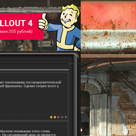
дает поклонникам постапакалиптической
ной франшизы. Однако скорее всего у
в обычном понимании этого слова
. На сегодняшний день он является