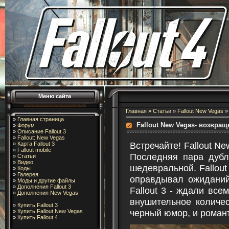
Меню сайта
Главная
»
Статьи
»
Fallout New Vegas
»
Главная страница
Fallout New Vegas- возвращ
»
Форум
»
Описание Fallout 3
»
Fallout: New Vegas
Встречайте! Fallout Ne
»
Карта Fallout 3
»
Fallout mobile
Последняя пара дубл
»
Статьи
»
Видео
шедевральной. Fallout
»
Коды
»
Галерея
оправдывал ожиданий
»
Моды и другие файлы
»
Дополнения Fallout 3
Fallout 3 - ждали вс
»
Дополнения New Vegas
внушительное количес
»
Купить Fallout 3
черный юмор, и романт
»
Купить Fallout New Vegas
»
Купить Fallout 4