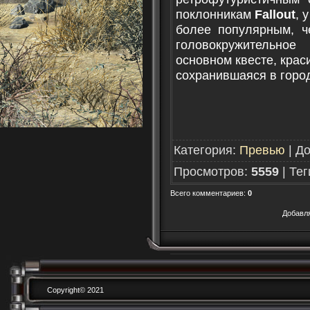
поклонникам
Fallout
, 
более популярным, че
головокружительное
основном квесте, крас
сохранившаяся в город
Категория
:
Превью
|
До
Просмотров
:
5559
|
Тег
Всего комментариев
:
0
Добавл
Copyright© 2021