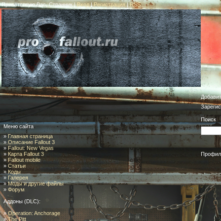
Приветствую Вас,
Странник |
Вход
|
Регистрация
|
RSS
Добавит
Зареги
Поиск
Меню сайта
»
Главная страница
»
Описание Fallout 3
»
Fallout: New Vegas
»
Карта Fallout 3
Профил
»
Fallout mobile
»
Статьи
»
Коды
»
Галерея
»
Моды и другие файлы
»
Форум
Аддоны (DLC):
»
Operation: Anchorage
»
The Pitt