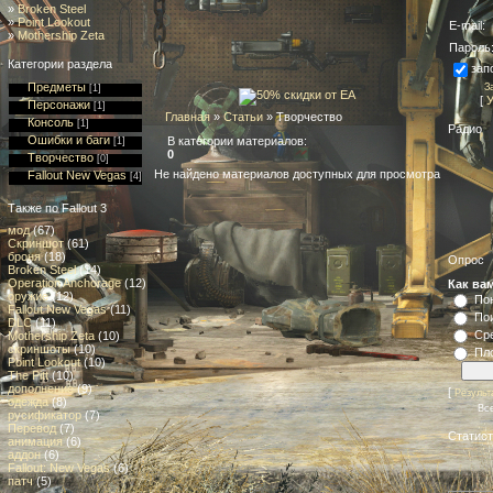
»
Broken Steel
»
Point Lookout
E-mail:
»
Mothership Zeta
Пароль
Категории раздела
зап
Предметы
З
[1]
[
У
Персонажи
[1]
Главная
»
Статьи
» Творчество
Консоль
[1]
Радио
Ошибки и баги
В категории материалов
:
[1]
0
Творчество
[0]
Не найдено материалов доступных для просмотра
Fallout New Vegas
[4]
Также по Fallout 3
мод
(67)
Скриншот
(61)
броня
(18)
Опрос
Broken Steel
(14)
Operation Anchorage
(12)
Как вам
оружие
(12)
По
Fallout New Vegas
(11)
По
DLC
(11)
Ср
Mothership Zeta
(10)
скриншоты
(10)
Пл
Point Lookout
(10)
The Pitt
(10)
дополнение
(9)
[
Результ
одежда
(8)
Все
русификатор
(7)
Перевод
(7)
Статист
анимация
(6)
аддон
(6)
Fallout: New Vegas
(6)
патч
(5)