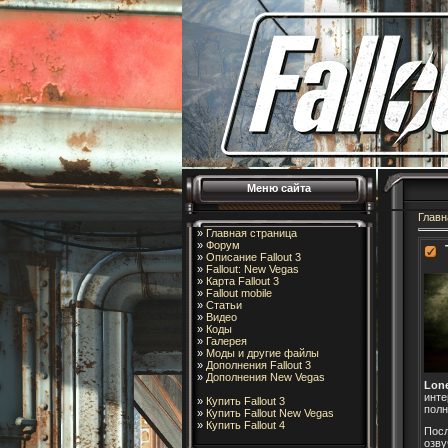
Меню сайта
Главн
»
Главная страница
»
Форум
»
Описание Fallout 3
»
Fallout: New Vegas
»
Карта Fallout 3
»
Fallout mobile
»
Статьи
»
Видео
»
Коды
»
Галерея
»
Моды и другие файлы
»
Дополнения Fallout 3
»
Дополнения New Vegas
Lon
инте
»
Купить Fallout 3
полн
»
Купить Fallout New Vegas
»
Купить Fallout 4
Посл
озву