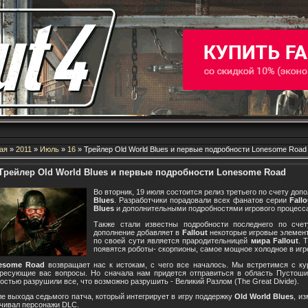
ая
»
2011
»
Июль
»
16
» Трейлер Old World Blues и первые подробности Lonesome Road
Трейлер Old World Blues и первые подробности Lonesome Road
Во вторник, 19 июля состоится релиз третьего по счету доп
Blues
. Разработчики порадовали всех фанатов серии
Fallo
Blues
и дополнительными подробностями игрового процесс
Также стали известны подробности последнего по счет
дополнение добавляет в
Fallout
некоторые игровые элемен
по своей сути является прародительницей
мира Fallout
. 
появятся роботы- скорпионы, самое мощное холодное в игр
esome Road
возвращает нас к истокам, с чего все началось. Мы встретимся с ку
ресующие вас вопросы. Но сначала нам придется отправиться в область Пустоши
остью разрушили все, что возможно разрушить - Великий Разлом (The Great Divide).
е выхода седьмого патча, который интегрирует в игру поддержку
Old World Blues
, и
чивал персонажи DLC.