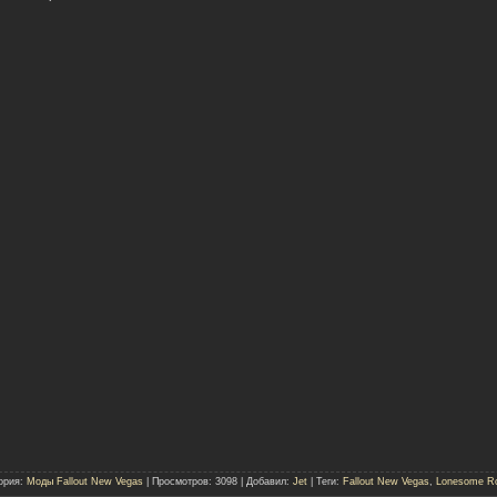
ория
:
Моды Fallout New Vegas
|
Просмотров
: 3098 |
Добавил
:
Jet
|
Теги
:
Fallout New Vegas
,
Lonesome R