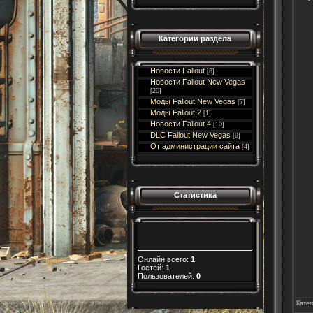
Категории раздела
Новости Fallout
[6]
Новости Fallout New Vegas
[20]
Моды Fallout New Vegas
[7]
Моды Fallout 2
[1]
Новости Fallout 4
[10]
DLC Fallout New Vegas
[9]
От администрации сайта
[4]
Статистика
Онлайн всего:
1
Гостей:
1
Пользователей:
0
Катег