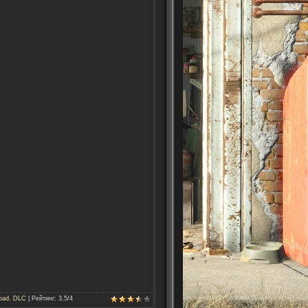
oad
,
DLC
|
Рейтинг
:
3.5
/
4