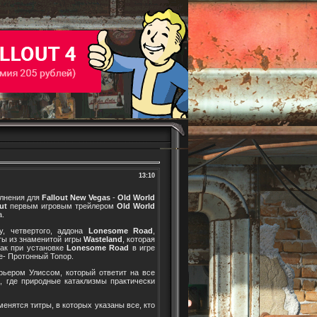
13:10
олнения для
Fallout New Vegas
-
Old World
ut
первым игровым трейлером
Old World
а.
у, четвертого, аддона
Lonesome Road
,
ты из знаменитой игры
Wasteland
, которая
Так при установке
Lonesome Road
в игре
е- Протонный Топор.
рьером Улиссом, который ответит на все
, где природные катаклизмы практически
зменятся титры, в которых указаны все, кто