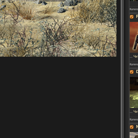
Катег
...
Чи
Катег
...
Чи
Катег