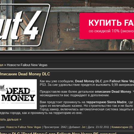
ая
» Новости Fallout New Vegas
Описание Dead Money DLC
Как мы уже сообщали,
Dead Money DLC
для
Fallout New Ve
PS3. За сие удовольствие придется выложить 9,99 американ
Предоставлю вам более детальное
описание Dead Money
.
неожиданности вас поджидают в дополнении.
Вам предстоит проникнуть на
территорию Sierra Madre
, гд
одно из величайших казино. Но строительство так и не был
Город замер, включилась автоматическая система защиты и 
еделы города, как и проникнуть на территорию из вне.
тать дальше »
ория:
Новости Fallout New Vegas
| Просмотров: 2842 | Добавил:
Jet
| Дата:
23.02.2011
|
Комментарии (0)