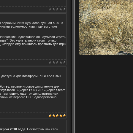
о версии многих журналов лучшая в 2010
енными возможностями, причем с уже
логических недостатков он научился играть
ышь". Это удивтельно и стоит только
ь, которую ему пришлось проявить для игры
 доступна для платформ PC и XboX 360
Money
, первое игровое дополнение для
layStation 3 (через PSN) и PS (через Steam
будет выпущено еще три дополнительных
тличии от первого DLC, одновременно
игрой 2010 года
. Посмотрим как свой