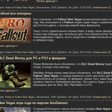
...
Читать дальше »
ория:
Новости Fallout New Vegas
| Просмотров: 1378 | Добавил:
Jet
| Дата:
10.02.2011
|
Комментарии (1)
Fallout все покорны
Нет сомнения, что
Fallout New Vegas
великолепная игра и п
году. Как оказывается в
Fallout
играют даже люди с огранич
достаточно давно, с выхода первой игры франшизы.
Зовут этого удивительного игрока Гарет, в виду своих физио
только при помощи рук, используя для этого манипулятор "м
поаплодировать Гарету, за его упорство и изобретательност
в любимую игру.
тать дальше »
ория:
Новости Fallout New Vegas
| Просмотров: 1214 | Добавил:
Jet
| Дата:
06.02.2011
|
Комментарии (0)
DLC Dead Money для PC и PS3 в феврале
Ранее Bethesda было объявлено, что
DLC Dead Money
будет
позже, в конце этого месяца.
Bethblog
: Вчера утром нами было объявлено, что
DLC Dead 
Fallout: New Vegas
, в скором времени станет доступно для P
и Direct2Drive) во вторник, 22 февраля. Кроме того, нами 
игровых пакета в ближайшие месяцы. Эти пакеты будут, в о
выпущены для на Xbox 360, PlayStation 3 и PC.
тать дальше »
ория:
Новости Fallout New Vegas
| Просмотров: 1580 | Добавил:
Jet
| Дата:
05.02.2011
|
Комментарии (1)
New Vegas игра года по версии AusGamers
Очередной Интернет портал AusGamers выбрал
New Vegas 
выбор комментируют редактора портала.