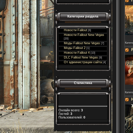
Категории раздела
Новости Fallout
[6]
Новости Fallout New Vegas
[20]
Катег
Моды Fallout New Vegas
[7]
Моды Fallout 2
[1]
Новости Fallout 4
[10]
DLC Fallout New Vegas
[9]
От администрации сайта
[4]
Статистика
Катег
Онлайн всего:
3
Гостей:
3
Пользователей:
0