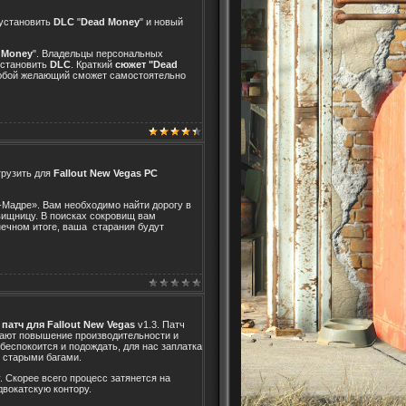
 установить
DLC
"
Dead Money
" и новый
 Money
". Владельцы персональных
установить
DLC
. Краткий
сюжет "Dead
любой желающий сможет самостоятельно
грузить для
Fallout New Vegas PC
-Мадре». Вам необходимо найти дорогу в
овищницу. В поисках сокровищ вам
нечном итоге, ваша старания будут
й
патч для Fallout New Vegas
v1.3. Патч
щают повышение производительности и
 беспокоится и подождать, для нас заплатка
 старыми багами.
 Скорее всего процесс затянется на
двокатскую контору.