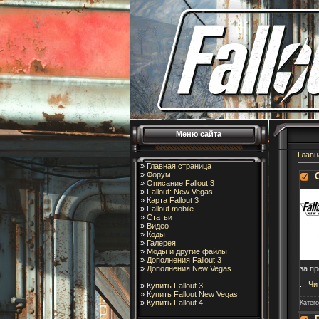
Меню сайта
Главн
»
Главная страница
»
Форум
»
Описание Fallout 3
»
Fallout: New Vegas
»
Карта Fallout 3
»
Fallout mobile
»
Статьи
»
Видео
»
Коды
»
Галерея
»
Моды и другие файлы
»
Дополнения Fallout 3
за пр
»
Дополнения New Vegas
...
Чи
»
Купить Fallout 3
»
Купить Fallout New Vegas
»
Купить Fallout 4
Катег