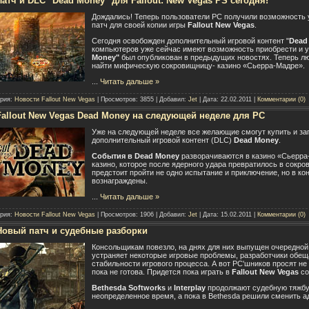
Патч и DLC "Dead Money" для Fallout: New Vegas PS сегодня!
Дождались! Теперь пользователи PC получили возможность
патч для своей копии игры
Fallout New Vegas
.
Сегодня освобожден дополнительный игровой контент "
Dead
компьютеров уже сейчас имеют возможность приобрести и 
Money"
был опубликован в предыдущих новостях. Теперь 
найти мифическую сокровищницу- казино «Сьерра-Мадре».
...
Читать дальше »
ория:
Новости Fallout New Vegas
| Просмотров: 3855 | Добавил:
Jet
| Дата:
22.02.2011
|
Комментарии (0)
Fallout New Vegas Dead Money на следующей неделе для PC
Уже на следующей неделе все желающие смогут купить и за
дополнительный игровой контент (DLC)
Dead Money
.
События в Dead Money
разворачиваются в казино «Сьерра
казино, которое после ядерного удара превратилось в сокр
предстоит пройти не одно испытание и приключение, но в ко
вознаграждены.
...
Читать дальше »
ория:
Новости Fallout New Vegas
| Просмотров: 1906 | Добавил:
Jet
| Дата:
15.02.2011
|
Комментарии (0)
Новый патч и судебные разборки
Консольщикам повезло, на днях для них выпущен очередно
устраняет некоторые игровые проблемы, разработчики обе
стабильности игрового процесса. А вот PC'шников просят не
пока не готова. Придется пока играть в
Fallout New Vegas
со
Bethesda Softworks
и
Interplay
продолжают судебную тяжбу.
неопределенное время, а пока в Bethesda решили сменить а