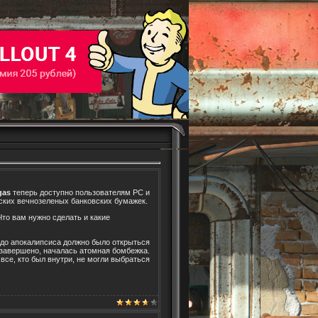
gas
теперь доступно пользователям РС и
ских вечнозеленых банковских бумажек.
 Что вам нужно сделать и какие
е до апокалипсиса должно было открыться
о завершено, началась атомная бомбежка.
все, кто был внутри, не могли выбраться