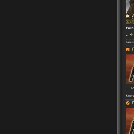
Fall
...
Чи
Катег
...
Чи
Катег