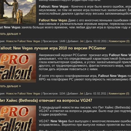
Fallout: New Vegas
- Конечно в игре было много ошибок, иг
неуклюжим, но тем не менее игра полностью захватывает. 
многослойные диалоги сделал игру весьма запоминающейся
Fallout New Vegas
Даже с его многочисленными ошибками по
массивным и увлекательным игровым миром, первоклассной
out New Vegas
заняла больше моего времени, чем любая другая игра в прошлом году и 
тать дальше »
ория:
Новости Fallout New Vegas
| Просмотров: 1449 | Добавил:
Jet
| Дата:
03.02.2011
|
Комментарии (0)
Fallout: New Vegas лучшая игра 2010 по версии PCGamer
Американский журнал PCGamer признал игру
Fallout New 
доказывает, что что определяющей характеристикой большо
глаза компьютерная графика, а успех захватывающей приклю
другого, от труднопреодолимого, фантастического мира, на
потом дать игрокам повозиться с ними.
И хотя это кросс-платформенная игра,
Fallout New Vegas
по
RPG на платформе PC умеют популярность несоизмеримо б
тать дальше »
ория:
Новости Fallout New Vegas
| Просмотров: 1104 | Добавил:
Jet
| Дата:
02.02.2011
|
Комментарии (0)
Пит Хайнс (Bethesda) отвечает на вопросы VG247
В предыдущей новости мы писали, что Пит Хайнс (Bethesda)
VG247 и ответил на вопросы редакции. Было еще раз подтве
стадии разработки.
VG247:
New Vegas
был выпущен с многочисленными ошибкам
исправлялись. Вероятно при выпуске новых проектов вы пос