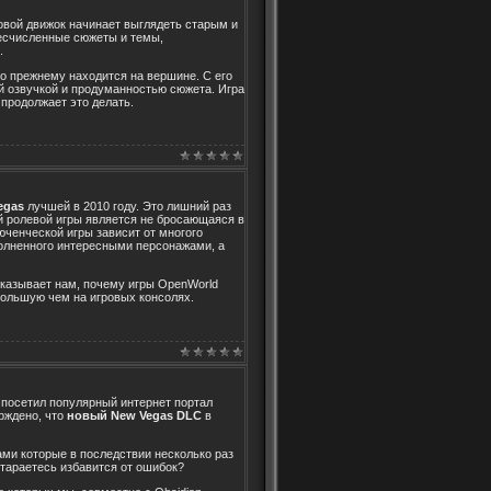
ровой движок начинает выглядеть старым и
Бесчисленные сюжеты и темы,
.
 прежнему находится на вершине. С его
 озвучкой и продуманностью сюжета. Игра
продолжает это делать.
Vegas
лучшей в 2010 году. Это лишний раз
й ролевой игры является не бросающаяся в
ченческой игры зависит от многого
полненного интересными персонажами, а
казывает нам, почему игры OpenWorld
ольшую чем на игровых консолях.
 посетил популярный интернет портал
рждено, что
новый New Vegas DLC
в
и которые в последствии несколько раз
тараетесь избавится от ошибок?