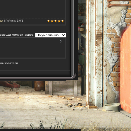
out
|
Рейтинг
:
5.0
/
3
вывода комментариев:
0
ользователи.