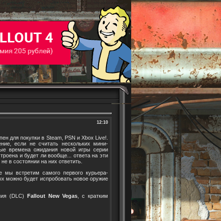
12:10
ен для покупки в Steam, PSN и Xbox Live!.
ние, если не считать нескольких мини-
ные времена ожидания новой игры серии
строена и будет ли вообще... ответа на эти
 не в состоянии на них ответить.
де мы встретим самого первого курьера-
ых можно будет испробовать новое оружие
ения (DLC)
Fallout New Vegas
, с кратким