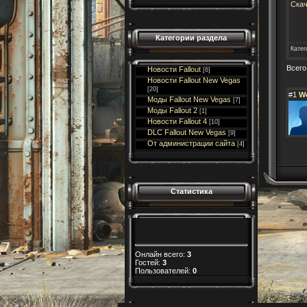
Скач
Категории раздела
Катег
Всего
Новости Fallout
[6]
Новости Fallout New Vegas
[20]
#1
W
Моды Fallout New Vegas
[7]
Моды Fallout 2
[1]
Новости Fallout 4
[10]
DLC Fallout New Vegas
[9]
От администрации сайта
[4]
Статистика
Онлайн всего:
3
Гостей:
3
Пользователей:
0