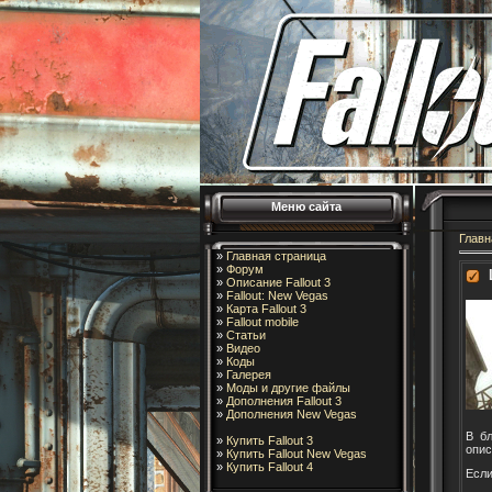
Меню сайта
Главн
»
Главная страница
»
Форум
»
Описание Fallout 3
»
Fallout: New Vegas
»
Карта Fallout 3
»
Fallout mobile
»
Статьи
»
Видео
»
Коды
»
Галерея
»
Моды и другие файлы
»
Дополнения Fallout 3
»
Дополнения New Vegas
В б
»
Купить Fallout 3
опис
»
Купить Fallout New Vegas
»
Купить Fallout 4
Если