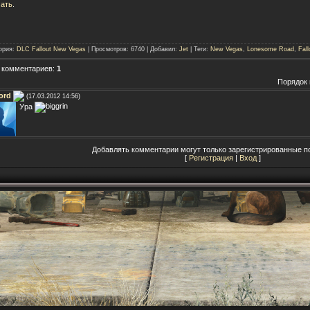
ать
.
ория
:
DLC Fallout New Vegas
|
Просмотров
: 6740 |
Добавил
:
Jet
|
Теги
:
New Vegas
,
Lonesome Road
,
Fall
 комментариев
:
1
Порядок 
ord
(17.03.2012 14:56)
Ура
Добавлять комментарии могут только зарегистрированные п
[
Регистрация
|
Вход
]