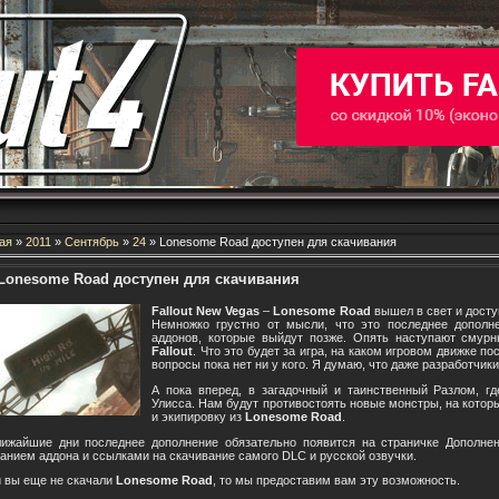
ая
»
2011
»
Сентябрь
»
24
» Lonesome Road доступен для скачивания
Lonesome Road доступен для скачивания
Fallout New Vegas
–
Lonesome Road
вышел в свет и доступ
Немножко грустно от мысли, что это последнее дополне
аддонов, которые выйдут позже. Опять наступают смур
Fallout
. Что это будет за игра, на каком игровом движке по
вопросы пока нет ни у кого. Я думаю, что даже разработчики
А пока вперед, в загадочный и таинственный Разлом, г
Улисса. Нам будут противостоять новые монстры, на котор
и экипировку из
Lonesome Road
.
лижайшие дни последнее дополнение обязательно появится на страничке Дополн
анием аддона и ссылками на скачивание самого DLC и русской озвучки.
 вы еще не скачали
Lonesome Road
, то мы предоставим вам эту возможность.