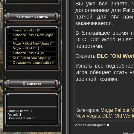
Вы уже все знаете, 
дополнением для Fallo
патчей для NV нам 
Категории раздела
заканчивается.
Новости Fallout
[6]
В ближайшее время на
Новости Fallout New Vegas
DLC "Old World Blues
[20]
Моды Fallout New Vegas
[7]
новостями.
Моды Fallout 2
[1]
Новости Fallout 4
[10]
Скачать
DLC "Old Worl
DLC Fallout New Vegas
[9]
От администрации сайта
[4]
Узнать все подробнос
Игра обещает стать 
военной техники.
Статистика
Категория
:
Моды Fallout 
Онлайн всего:
1
Гостей:
1
New Vegas
,
DLC
,
Old Worl
Пользователей:
0
Всего комментариев
:
0
Добавл