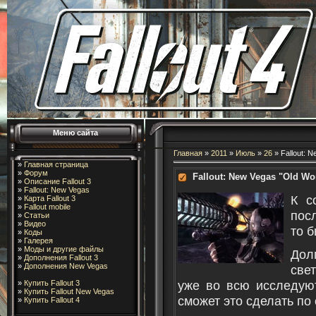
Меню сайта
Главная
»
2011
»
Июль
»
26
» Fallout: N
»
Главная страница
»
Форум
Fallout: New Vegas "Old Wo
»
Описание Fallout 3
»
Fallout: New Vegas
К с
»
Карта Fallout 3
»
Fallout mobile
посл
»
Статьи
»
Видео
то б
»
Коды
»
Галерея
»
Моды и другие файлы
Дол
»
Дополнения Fallout 3
»
Дополнения New Vegas
све
уже во всю исследуют
»
Купить Fallout 3
»
Купить Fallout New Vegas
сможет это сделать по 
»
Купить Fallout 4