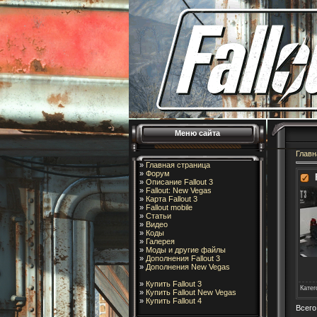
Меню сайта
Главн
»
Главная страница
»
Форум
»
Описание Fallout 3
»
Fallout: New Vegas
»
Карта Fallout 3
»
Fallout mobile
»
Статьи
»
Видео
»
Коды
»
Галерея
»
Моды и другие файлы
»
Дополнения Fallout 3
»
Дополнения New Vegas
»
Купить Fallout 3
Катег
»
Купить Fallout New Vegas
»
Купить Fallout 4
Всего