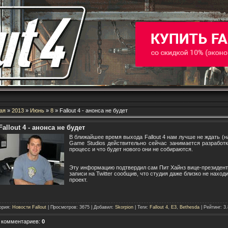
ая
»
2013
»
Июнь
»
8
» Fallout 4 - анонса не будет
Fallout 4 - анонса не будет
В ближайшее время выхода Fallout 4 нам лучше не ждать (на
Game Studios действительно сейчас занимается разработк
процесс и что будет нового они не собираются.
Эту информацию подтвердил сам Пит Хайнз вице-президент 
записи на Twitter сообщив, что студия даже близко не наход
проект.
ория
:
Новости Fallout
|
Просмотров
: 3675 |
Добавил
:
Skorpion
|
Теги
:
Fallout 4
,
E3
,
Bethesda
|
Рейтинг
:
3.
 комментариев
:
0