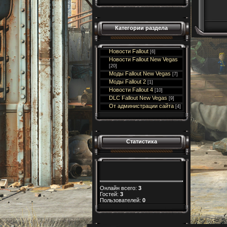
Категории раздела
Новости Fallout
[6]
Новости Fallout New Vegas
[20]
Моды Fallout New Vegas
[7]
Моды Fallout 2
[1]
Новости Fallout 4
[10]
DLC Fallout New Vegas
[9]
От администрации сайта
[4]
Статистика
Онлайн всего:
3
Гостей:
3
Пользователей:
0