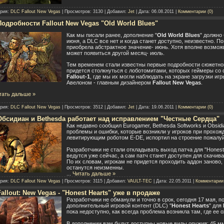
ория:
DLC Fallout New Vegas
| Просмотров: 3130 | Добавил:
Jet
| Дата:
06.08.2011
|
Комментарии (0)
Подробности Fallout New Vegas "Old World Blues"
Как мы писали ранее, дополнение "
Old World Blues
" должно
июня, а DLC все нет и когда станет доступно, неизвестно. 
приобрела абстрактное значение- июнь. Хотя вполне возмож
может появиться другой месяц- июль.
Тем временем стали известны первые подробности сюжетной
придется столкнуться с лоботомитами, которых геймеры со
Fallout-1
, где мы их могли наблюдать на экране загрузки и
Авелоном - главным дизайнером
Fallout New Vegas
.
тать дальше »
ория:
DLC Fallout New Vegas
| Просмотров: 3512 | Добавил:
Jet
| Дата:
19.06.2011
|
Комментарии (0)
Обсидиан и Bethesda работает над исправлением "Честные Сердца"
Как недавно сообщил Eurogamer, Bethesda Softworks и Obsidi
проблемы и ошибки, которые возникли у игроков при прохожде
левитирующим роботом E-DE, испортил на строение пожалуй
Разработчики не стали откладывать выход патча для "Honest
ведутся уже сейчас, а сам патч станет доступен для скач
По их словам, игрокам не придется проходить аддон заново
останутся неизменны.
...
Читать дальше »
ория:
DLC Fallout New Vegas
| Просмотров: 3115 | Добавил:
VAULT-TEC
| Дата:
22.05.2011
|
Комментарии 
Fallout: New Vegas - "Honest Hearts" уже в продаже
Разработчики не обманули и точно в срок, сегодня 17 мая, 
дополнительный игровой контент (DLC) "
Honest Hearts
" для
пока недоступно, как всегда проблема возникла там, где ее ож
В дополнении вам будут доступны новые виды оружия: 45 мм