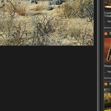
Couri
Triba
...
Чи
Катег
Реши
...
Чи
Катег