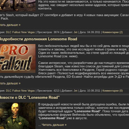
На это новости не заканчиваются, а только начинаются. По
аддона, нас ожидает несколько мини-аддонов, которые привн
контента.
er’s Stash, который выйдет 27 сентября и добавит в игру 4 новых пака амуниции: Carav
l Pack.
тать дальше »
ория:
DLC Fallout New Vegas
| Просмотров: 3874 | Добавил:
Jet
| Дата:
04.09.2011
|
Комментарии (2)
Подробности дополнения Lonesome Road
Без любознательных людей мы бы и по сей день жили в пещ
планеты и законы, это они исследуют новые страны и моря, э
Один из таких любознательных, на стене одной из локаций д
Lonesome Road (см. ниже).
Самое интересное, что разработчики до настоящего времени
благодаря Steam, нам известен список достижений для Lone
Уничтожить все боеголовки в Разделе, Герой родного город
блеск ракет- Полностью модифицировать все именное оружи
ть дальнейшую судьбу обитателей Раздела, ED-Ecated- Найти апгрейды для Э-ДЭ в Ра
тать дальше »
ория:
DLC Fallout New Vegas
| Просмотров: 4213 | Добавил:
Jet
| Дата:
10.08.2011
|
Комментарии (0)
Новости о DLC "Lonesome Road"
В предыдущей новости мной была допущена ошибка, были п
замечена и исправлена только сейчас, конечно же последн
будет четвертый аддон "
Lonesome Road
". Пока точная дат
официальном форуме Bethesda было объявлено, что проблем
"
Lonesome Road
" уже в августе.
...
Читать дальше »