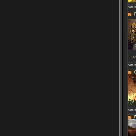
Катег
...
Чи
Катег
Катег