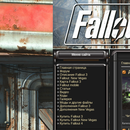
Меню сайта
Главн
»
Главная страница
»
Форум
»
Описание Fallout 3
»
Fallout: New Vegas
»
Карта Fallout 3
»
Fallout mobile
»
Статьи
»
Видео
»
Коды
»
Галерея
»
Моды и другие файлы
»
Дополнения Fallout 3
»
Дополнения New Vegas
...
Чи
»
Купить Fallout 3
»
Купить Fallout New Vegas
»
Купить Fallout 4
Катег