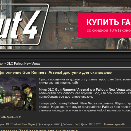
ая
» DLC Fallout New Vegas
Дополнение Gun Runners’ Arsenal доступно для скачивания
Прошу прощения за долгое отсутствие, просто не было возм
причинам, обновлять сайт.
Мини DLC
Gun Runners’ Arsenal
для
Fallout: New Vegas
дос
количество разнообразного оружия. Все, что вам осталось с
попробовать все доступное оружие.
Теперь работа над
Fallout: New Vegas
закончена. Ждем откр
планах. Надеюсь, что слухи о разработке
Fallout 4
не являют
сможем насладиться новыми мирами Fallout на новом игров
тать дальше »
ория:
DLC Fallout New Vegas
| Просмотров: 6265 | Добавил:
Jet
| Дата:
18.10.2011
|
Комментарии (0)