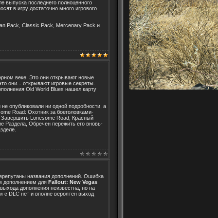
сле выпуска последнего полноценного
осят в игру достаточно много игрового
an Pack, Classic Pack, Mercenary Pack и
ерном веке. Это они открывают новые
то они... открывают игровые секреты.
ополнения Old World Blues нашел карту
 не опубликовали ни одной подробности, а
some Road: Охотник за боеголовками-
а- Завершить Lonesome Road, Красный
е Раздела, Обречен пережить его вновь-
зделе.
ерепутаны названия дополнений. Ошибка
им дополнением для
Fallout: New Vegas
а выхода дополнения неизвестна, но на
 с DLC нет и вполне вероятен выход