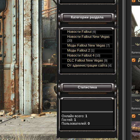
Категории раздела
Новости Fallout
[6]
Новости Fallout New Vegas
[20]
...
Чи
Моды Fallout New Vegas
[7]
Моды Fallout 2
[1]
Катег
Новости Fallout 4
[10]
DLC Fallout New Vegas
[9]
От администрации сайта
[4]
Статистика
...
Чи
Катег
Онлайн всего:
1
Гостей:
1
Пользователей:
0