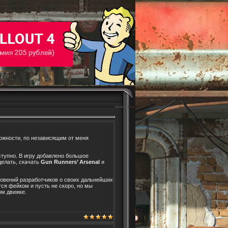
ожности, по независящим от меня
тупно. В игру добавлено большое
делать, скачать
Gun Runners’ Arsenal
и
овений разработчиков о своих дальнейших
ся фейком и пусть не скоро, но мы
ом движке.