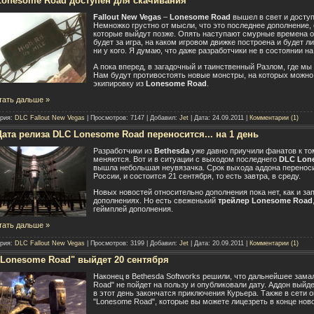
Lonesome Road доступен для скачивания
Fallout New Vegas
–
Lonesome Road
вышел в свет и доступе
Немножко грустно от мысли, что это последнее дополнение, 
которые выйдут позже. Опять наступают смурные времена 
будет за игра, на каком игровом движке построена и будет ли
ни у кого. Я думаю, что даже разработчики не в состоянии на
А пока вперед, в загадочный и таинственный Разлом, где мы
Нам будут противостоять новые монстры, на которых можно
экипировку из
Lonesome Road
.
тать дальше »
ория:
DLC Fallout New Vegas
| Просмотров: 7147 | Добавил:
Jet
| Дата:
24.09.2011
|
Комментарии (1)
Дата релиза DLC Lonesome Road переносится... на 1 день
Разработчики из
Bethesda
уже давно приучили фанатов к то
меняются. Вот и в ситуации с выходом последнего
DLC Lon
вышла небольшая неувязачка. Срок выхода аддона переносит
России, и состоится 21 сентября, то есть завтра, в среду.
Новых новостей относительно дополнения пока нет, как и з
дополнениях. Но есть свеженький
трейлер Lonesome Road
геймплей дополнения.
тать дальше »
ория:
DLC Fallout New Vegas
| Просмотров: 3199 | Добавил:
Jet
| Дата:
20.09.2011
|
Комментарии (1)
"Lonesome Road" выйдет 20 сентября
Наконец в Bethesda Softworks решили, что дальнейшее зам
Road" не пойдет на пользу и опубликовали дату. Аддон выйде
в этот день закончатся приключения Курьера. Также в сети
"Lonesome Road", которые вы можете лицезреть в конце ново