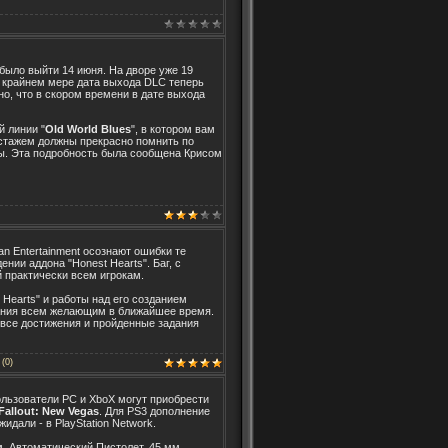
 было выйти 14 июня. На дворе уже 19
По крайнем мере дата выхода DLC теперь
но, что в скором времени в дате выхода
 линии "
Old World Blues
", в котором вам
 стажем должны прекрасно помнить по
гры. Эта подробность была сообщена Крисом
an Entertainment осознают ошибки те
нии аддона "Honest Hearts". Баг, с
 практически всем игрокам.
 Hearts" и работы над его созданием
ивания всем желающим в ближайшее время.
, все достижения и пройденные задания
(0)
пользователи PC и XboX могут приобрести
Fallout: New Vegas
. Для PS3 дополнение
идали - в PlayStation Network.
. Автоматический Пистолет, 45 мм.