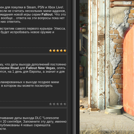
н для покупки в Steam, PSN и Xbox Live!.
если не считать нескольких мини-аддонов,
ожидания новой игры серии
Fallout
. Что это
 вообще... ответа на эти вопросы пока нет
 них ответить.
 встретим самого первого курьера- Улисса.
 будет испробовать новое оружие и
му, что даты выхода дополнений постоянно
esome Road
для
Fallout New Vegas
, опять
ся, на 1 день для Европы, а значит и для
апланированных к выходе позднее мини
, в котором вы можете посмотреть
алчивание даты выхода DLC "Lonesome
т 20 сентября. Запомните эту дату, именно
 опубликованы 4 новых скриншота
сти.