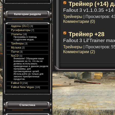
Трейнер (+14) д
Fallout 3 v1.1.0.35 +1
Категории раздела
Трейнеры
| Просмотров: 43
Комментарии (0)
Аддоны (DLC)
[6]
Русификаторы
[7]
Трейнер +28
Утилиты
[18]
Программы в помощь
Fallout 3 Lil'Trainer ma
создателям модов.
Трейнеры
[3]
Трейнеры
| Просмотров: 55
Музыка
[2]
Комментарии (2)
Патчи
[3]
NoCD
[1]
Внимание! Обращаем ваше
внимание на то, что вы не
должны использовать
приведенные в данном разделе
программы, для
противоправных целей.
Используйте их только для
законно приобретенных
продуктов.
Fallout 3
[234]
Fallout New Vegas
[116]
Статистика