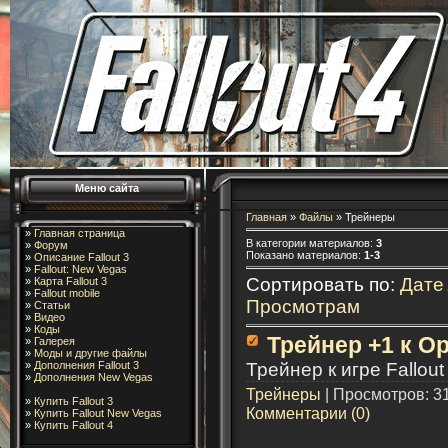
Меню сайта
Главная
»
Файлы
» Трейнеры
»
Главная страница
В категории материалов
:
3
»
Форум
Показано материалов
:
1-3
»
Описание Fallout 3
»
Fallout: New Vegas
Сортировать по
:
Дате
»
Карта Fallout 3
»
Fallout mobile
Просмотрам
»
Статьи
»
Видео
»
Коды
Трейнер +1 к Op
»
Галерея
»
Моды и другие файлы
Трейнер к игре Fallout
»
Дополнения Fallout 3
»
Дополнения New Vegas
Трейнеры
| Просмотров: 31
»
Купить Fallout 3
Комментарии (0)
»
Купить Fallout New Vegas
»
Купить Fallout 4