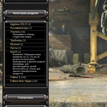
Категории раздела
Аддоны (DLC)
[6]
Русификаторы
[7]
Утилиты
[18]
Программы в помощь
создателям модов.
Трейнеры
[3]
Музыка
[2]
Патчи
[3]
NoCD
[1]
Внимание! Обращаем ваше
внимание на то, что вы не
должны использовать
приведенные в данном разделе
программы, для
противоправных целей.
Используйте их только для
законно приобретенных
продуктов.
Fallout 3
[234]
Fallout New Vegas
[116]
Статистика