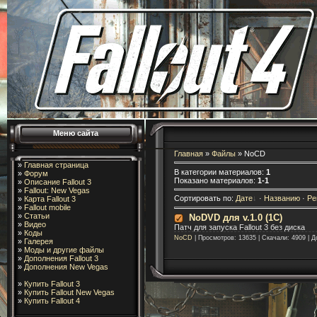
Меню сайта
Главная
»
Файлы
» NoCD
»
Главная страница
В категории материалов
:
1
»
Форум
Показано материалов
:
1-1
»
Описание Fallout 3
»
Fallout: New Vegas
Сортировать по
:
Дате
·
Названию
·
Ре
»
Карта Fallout 3
»
Fallout mobile
»
Статьи
NoDVD для v.1.0 (1С)
»
Видео
Патч для запуска Fallout 3 без диска
»
Коды
NoCD
| Просмотров: 13635 | Скачали: 4909 | 
»
Галерея
»
Моды и другие файлы
»
Дополнения Fallout 3
»
Дополнения New Vegas
»
Купить Fallout 3
»
Купить Fallout New Vegas
»
Купить Fallout 4