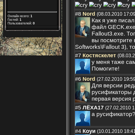
#8
Nord
(08.03.2010 17:09
Онлайн всего:
1
Как я уже писал
Гостей:
1
Пользователей:
0
файл GECK.exe 
Fallout3.exe. Т
вы посмотрите 
Softworks\Fallout 3), т
#7
Костяскелет
(08.03.
у меня таже са
Помогите!
#6
Nord
(27.02.2010 19:59
Для версии ред
русификаторы дл
первая версия 
#5
ЛЁХА17
(27.02.2010 1
а русификатор
#4
Коуи
(10.01.2010 18:4