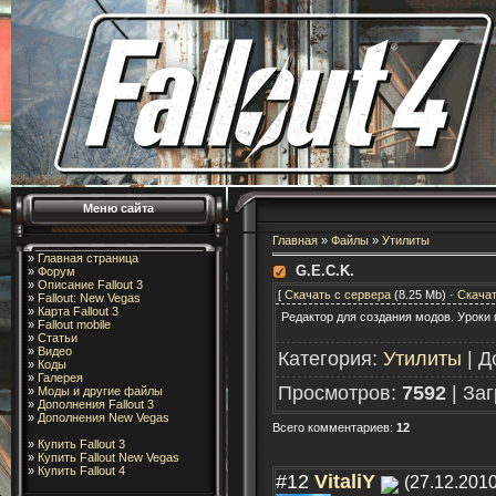
Меню сайта
Главная
»
Файлы
»
Утилиты
»
Главная страница
G.E.C.K.
»
Форум
»
Описание Fallout 3
[
Скачать с сервера
(8.25 Mb) ·
Скачат
»
Fallout: New Vegas
»
Карта Fallout 3
Редактор для создания модов. Уроки 
»
Fallout mobile
»
Статьи
»
Видео
Категория
:
Утилиты
|
Д
»
Коды
»
Галерея
Просмотров
:
7592
|
Заг
»
Моды и другие файлы
»
Дополнения Fallout 3
»
Дополнения New Vegas
Всего комментариев
:
12
»
Купить Fallout 3
»
Купить Fallout New Vegas
»
Купить Fallout 4
#12
VitaliY
(27.12.2010