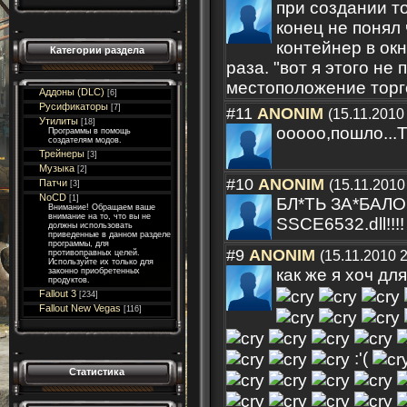
при создании то
конец не понял 
контейнер в ок
Категории раздела
раза. "вот я этого не
местоположение торг
Аддоны (DLC)
[6]
Русификаторы
[7]
#11
ANONIM
(15.11.2010
Утилиты
[18]
ооооо,пошло..
Программы в помощь
создателям модов.
Трейнеры
[3]
Музыка
[2]
#10
ANONIM
(15.11.2010
Патчи
[3]
NoCD
[1]
БЛ*ТЬ ЗА*БАЛ
Внимание! Обращаем ваше
внимание на то, что вы не
SSCE6532.dll!!!!
должны использовать
приведенные в данном разделе
программы, для
#9
ANONIM
(15.11.2010 
противоправных целей.
Используйте их только для
как же я хоч для 
законно приобретенных
продуктов.
Fallout 3
[234]
Fallout New Vegas
[116]
:'(
Статистика