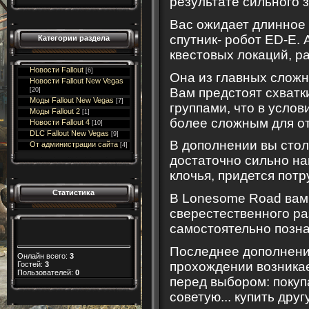
результате сильного 
Вас ожидает длинное 
спутник- робот ED-E.
Категории раздела
квестовых локаций, ра
Новости Fallout
[6]
Она из главных сложн
Новости Fallout New Vegas
Вам предстоят схватк
[20]
Моды Fallout New Vegas
[7]
группами, что в усло
Моды Fallout 2
[1]
более сложным для о
Новости Fallout 4
[10]
DLC Fallout New Vegas
[9]
В дополнении вы стол
От администрации сайта
[4]
достаточно сильно на
клочья, придется пот
Статистика
В Lonesome Road вам 
сверестественного ра
самостоятельно позна
Последнее дополнение
Онлайн всего:
3
прохождении возникае
Гостей:
3
Пользователей:
0
перед выбором: покупа
советую... купить друг