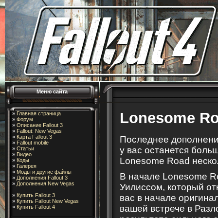
Меню сайта
Lonesome R
»
Главная страница
»
Форум
»
Описание Fallout 3
»
Fallout: New Vegas
»
Карта Fallout 3
Последнее дополнение
»
Fallout mobile
у вас останется боль
»
Статьи
»
Видео
Lonesome Road нескол
»
Коды
»
Галерея
»
Моды и другие файлы
В начале Lonesome Ro
»
Дополнения Fallout 3
»
Дополнения New Vegas
Уилиссом, который от
»
Купить Fallout 3
вас в начале оригина
»
Купить Fallout New Vegas
вашей встрече в Разл
»
Купить Fallout 4