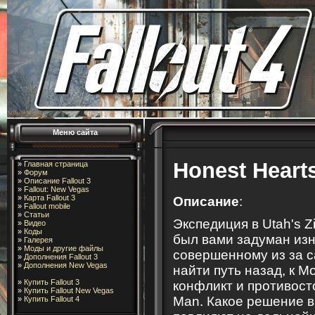
Меню сайта
Honest Heart
»
Главная страница
»
Форум
»
Описание Fallout 3
»
Fallout: New Vegas
»
Карта Fallout 3
Описание
:
»
Fallout mobile
»
Статьи
Экспедиция в Utah's Z
»
Видео
»
Коды
был вами задуман изн
»
Галерея
»
Моды и другие файлы
совершенному из за с
»
Дополнения Fallout 3
»
Дополнения New Vegas
найти путь назад, к 
»
Купить Fallout 3
конфликт и противост
»
Купить Fallout New Vegas
Man. Какое решение 
»
Купить Fallout 4