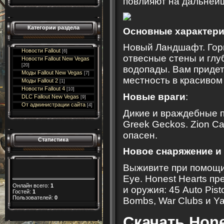
повлияют на дальнейш
Категории раздела
Основные характери
Новый Ландшафт. Горн
Новости Fallout
[6]
отвесные стены и глу
Новости Fallout New Vegas
[20]
водопады. Вам приде
Моды Fallout New Vegas
[7]
местность в красивом
Моды Fallout 2
[1]
Новости Fallout 4
[10]
Новые враги
:
DLC Fallout New Vegas
[9]
От администрации сайта
[4]
Дикие и враждебные п
Greek Geckos. Zion C
опасен.
Статистика
Новое снаряжение и
Выживите при помощи 
Eye. Honest Hearts п
Онлайн всего:
1
и оружия: 45 Auto Pist
Гостей:
1
Пользователей:
0
Bombs, War Clubs и Ya
Скачать Hone