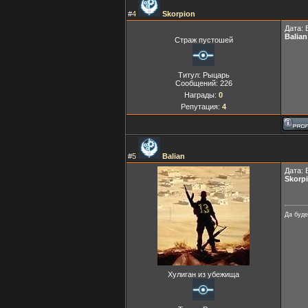
#
4
Skоrpion
Дата: 
Balian
Страж пустошей
Титул: Рыцарь
Сообщений:
226
Награды:
0
Репутация:
4
#
5
Balian
Дата: 
Skorp
Да буде
Хулиган из убежища