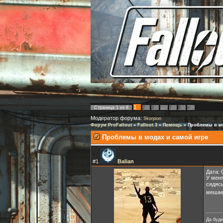
1
Страница
1
из
8
2
3
…
7
8
»
Модератор форума:
Skorpion
Форум ProFallout
»
Fallout 3
»
Помощь
»
Проблемы в мо
Проблемы в модах и самой игре
#
1
Balian
Дата: 
У меня
сядясь
мешает
Да буде