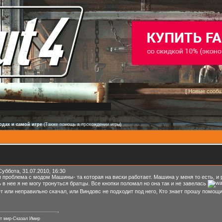
[
Новые сооб
дах и самой игре
(Также помощь в прохождении игры)
Суббота, 31.07.2010, 16:30
 проблема с модом Машины- та которая на виски работает. Машина у меня то есть, и 
 в нее я не могу тронуться братцы. Все кнопки поломал но она так и не завелась
 или неправильно скачал, или Виндовс не подходит под него, Кто знает прошу помощи.
т мир-Сказал Имир