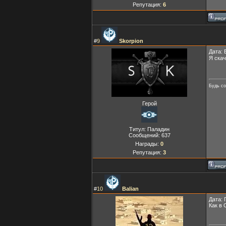
Репутация:
6
#
9
Skorpion
Дата: 
Я ска
Будь со
Герой
Титул: Паладин
Сообщений:
637
Награды:
0
Репутация:
3
#
10
Balian
Дата: 
Как в 