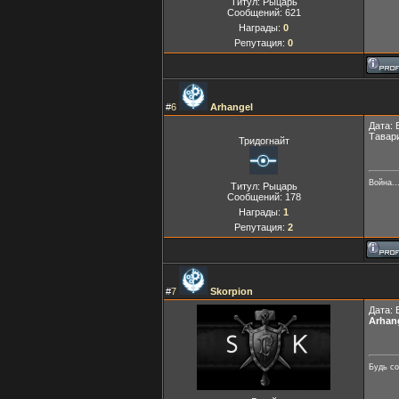
Титул: Рыцарь
Сообщений:
621
Награды:
0
Репутация:
0
#
6
Arhangel
Дата: 
Тавари
Тридогнайт
Война..
Титул: Рыцарь
Сообщений:
178
Награды:
1
Репутация:
2
#
7
Skorpion
Дата: 
Arhan
Будь со