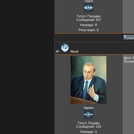
Герой
Титул: Паладин
Сообщений:
637
Награды:
0
Репутация:
3
#
8
Nord
Дата: 
Лучше 
Админ
Титул: Рыцарь
Сообщений:
193
Награды:
1