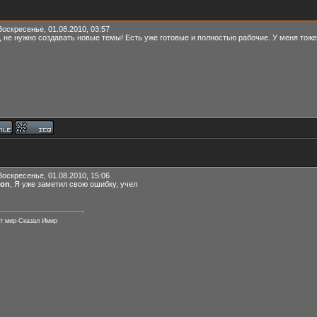
Воскресенье, 01.08.2010, 03:57
, не нужно создавать новые темы! Есть уже готовые и полностью рабочие. У меня тоже
Воскресенье, 01.08.2010, 15:06
ion
, Я уже заметил свою ошибку, учел
т мир-Сказал Имир