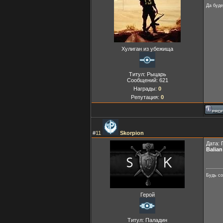
Да буде
Хулиган из убежища
Титул: Рыцарь
Сообщений:
621
Награды:
0
Репутация:
0
#
11
Skorpion
Дата: 
Balian
Будь со
Герой
Титул: Паладин