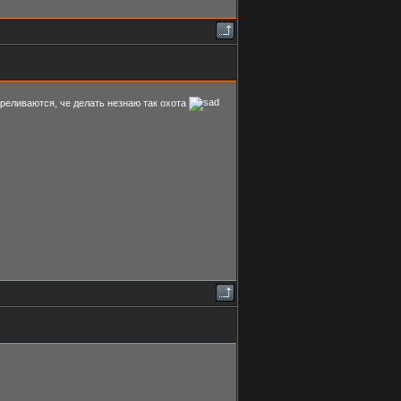
реливаются, че делать незнаю так охота