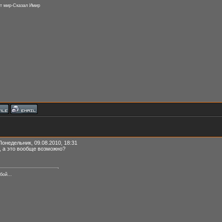
т мир-Сказал Имир
Понедельник, 09.08.2010, 18:31
, а это вообще возможно?
бой...