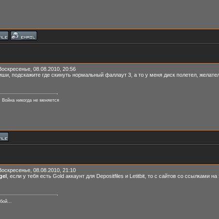
Воскресенье, 08.08.2010, 20:56
ши, подскажите где скинуть нормальный фаллаут 3, а то у меня диск полетел, желате
. Война никогда не меняется
Воскресенье, 08.08.2010, 21:10
gel
, если у тебя есть Gold аккаунт для Depositfiles и Letitbit, то с сайтов со ссылками н
бой...