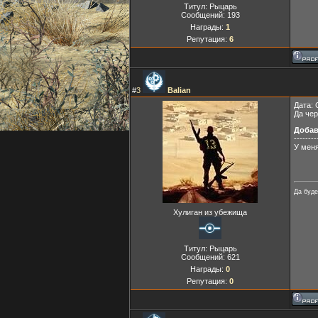
Титул: Рыцарь
Сообщений:
193
Награды:
1
Репутация:
6
#
3
Balian
Дата: 
Да че
Доба
--------
У меня
Да буде
Хулиган из убежища
Титул: Рыцарь
Сообщений:
621
Награды:
0
Репутация:
0