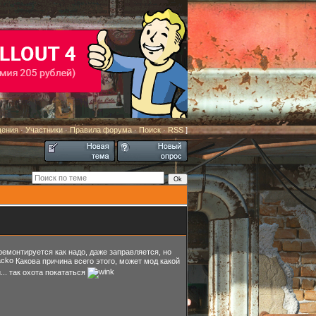
щения
·
Участники
·
Правила форума
·
Поиск
·
RSS
]
ремонтируется как надо, даже заправляется, но
Какова причина всего этого, может мод какой
.. так охота покататься