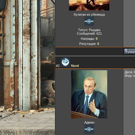
Хулиган из убежища
Титул: Рыцарь
Сообщений:
621
Награды:
0
Репутация:
0
#
2
Nord
Дата: 
Игру 
Админ