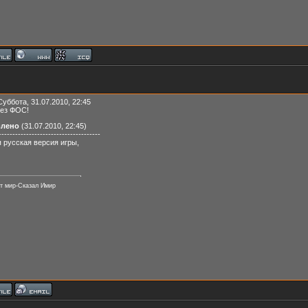
Суббота, 31.07.2010, 22:45
рез ФОС!
влено
(31.07.2010, 22:45)
-------------------------------------
 русская версия игры,
т мир-Сказал Имир