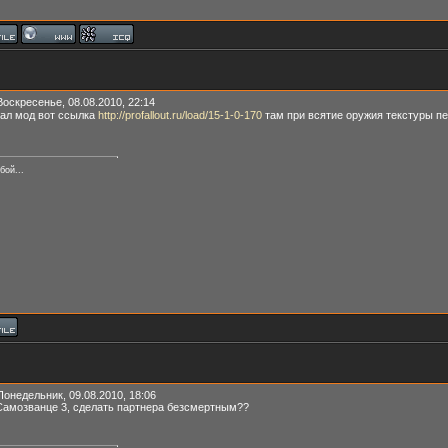
Воскресенье, 08.08.2010, 22:14
чал мод вот ссылка
http://profallout.ru/load/15-1-0-170
там при всятие оружия текстуры пе
бой...
Понедельник, 09.08.2010, 18:06
Самозванце 3, сделать партнера безсмертным??